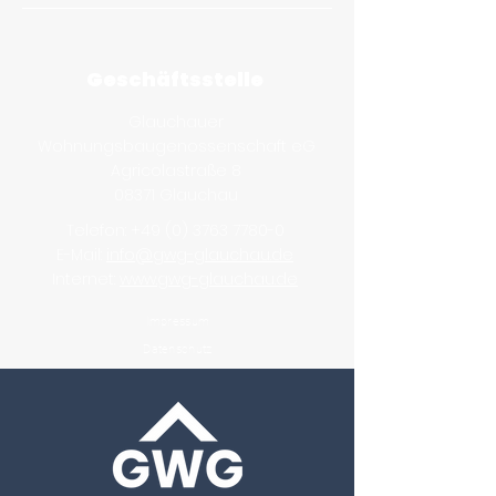
Geschäftsstelle
Glauchauer
Wohnungsbaugenossenschaft eG
Agricolastraße 8
08371 Glauchau
Telefon:
+49 (0) 3763 7780-0
E-Mail:
info@gwg-glauchau.de
Internet:
www.gwg-glauchau.de
Impressum
Datenschutz